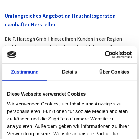
Umfangreiches Angebot an Haushaltsgeräten
namhafter Hersteller
Die P. Hartogh GmbH bietet ihren Kunden in der Region
Vechta ein umfassendes Sortiment an Elektrogroßgeräten
für Haushalt und Gewerbe. Dazu gehören:
Neugeräte verschiedener Marken wie Miele, Bosch,
Zustimmung
Details
Über Cookies
Siemens, Bauknecht und AEG
Günstige Einstiegsmodelle und B-Ware mit leichten
optischen Mängeln
Diese Webseite verwendet Cookies
Gebrauchte Geräte, die in der hauseigenen
Wir verwenden Cookies, um Inhalte und Anzeigen zu
Fachwerkstatt geprüft und generalüberholt wurden
personalisieren, Funktionen für soziale Medien anbieten
Ersatzteile für die Reparatur und Instandsetzung von
zu können und die Zugriffe auf unsere Website zu
Elektrogeräten
analysieren. Außerdem geben wir Informationen zu Ihrer
Kaffeevollautomaten inklusive Service, Wartung und
Verwendung unserer Website an unsere Partner für