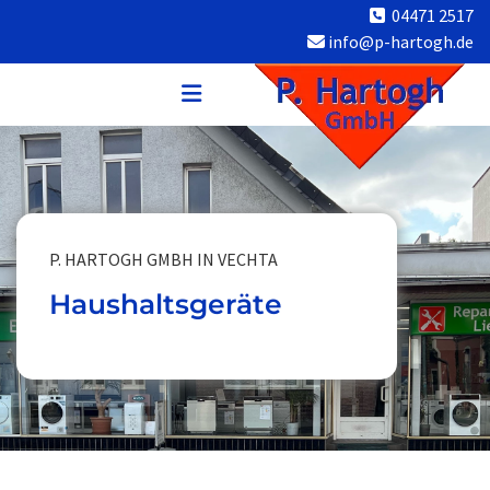
Zum Inhalt springen
04471 2517

info@p-hartogh.de

P. HARTOGH GMBH IN VECHTA
Haushaltsgeräte