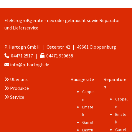
Elektrogroßgeräte - neu oder gebraucht sowie Reparatur
und Lieferservice
P. Hartogh GmbH | Osterstr. 42 | 49661 Cloppenburg
04471 2517
|
04471 930658


info@p-hartogh.de

Über uns
Hausgeräte
Reparature

n
Produkte

Cappel
Service

Cappel
n
n
Emste
Emste
k
k
Garrel
Garrel
Lastru