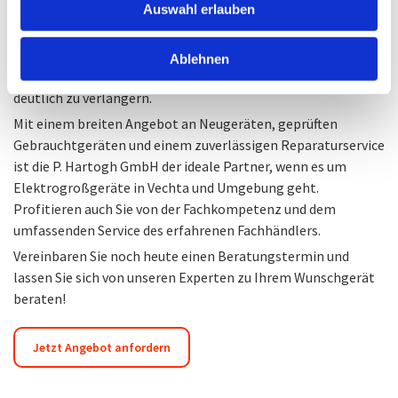
Auswahl erlauben
meisterbetriebenen Werkstatt werden die Geräte sorgfältig
geprüft, gereinigt und instandgesetzt, um dauerhaften
Kaffeegenuss zu ermöglichen. Regelmäßige Wartungen
Ablehnen
tragen dazu bei, die Lebensdauer der Kaffeevollautomaten
deutlich zu verlängern.
Mit einem breiten Angebot an Neugeräten, geprüften
Gebrauchtgeräten und einem zuverlässigen Reparaturservice
ist die P. Hartogh GmbH der ideale Partner, wenn es um
Elektrogroßgeräte in Vechta und Umgebung geht.
Profitieren auch Sie von der Fachkompetenz und dem
umfassenden Service des erfahrenen Fachhändlers.
Vereinbaren Sie noch heute einen Beratungstermin und
lassen Sie sich von unseren Experten zu Ihrem Wunschgerät
beraten!
Jetzt Angebot anfordern