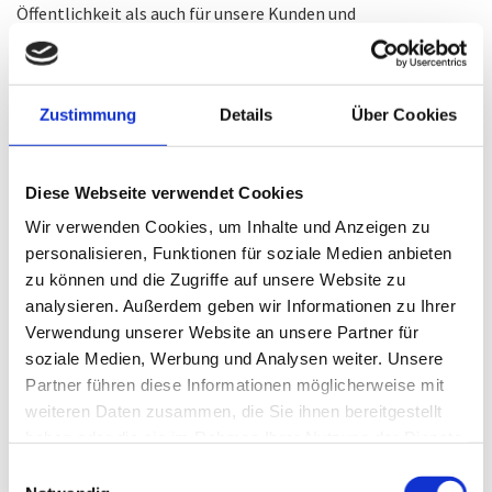
Öffentlichkeit als auch für unsere Kunden und
Geschäftspartner einfach lesbar und verständlich sein. Um
dies zu gewährleisten, möchten wir vorab die verwendeten
Begrifflichkeiten erläutern.
Zustimmung
Details
Über Cookies
Wir verwenden in dieser Datenschutzerklärung unter
anderem die folgenden Begriffe:
Diese Webseite verwendet Cookies
a) personenbezogene Daten
Personenbezogene Daten sind alle Informationen, die sich
Wir verwenden Cookies, um Inhalte und Anzeigen zu
auf eine identifizierte oder identifizierbare natürliche Person
personalisieren, Funktionen für soziale Medien anbieten
(im Folgenden „betroffene Person“) beziehen. Als
zu können und die Zugriffe auf unsere Website zu
identifizierbar wird eine natürliche Person angesehen, die
analysieren. Außerdem geben wir Informationen zu Ihrer
direkt oder indirekt, insbesondere mittels Zuordnung zu
Verwendung unserer Website an unsere Partner für
einer Kennung wie einem Namen, zu einer Kennnummer, zu
soziale Medien, Werbung und Analysen weiter. Unsere
Standortdaten, zu einer Online-Kennung oder zu einem oder
Partner führen diese Informationen möglicherweise mit
mehreren besonderen Merkmalen, die Ausdruck der
weiteren Daten zusammen, die Sie ihnen bereitgestellt
physischen, physiologischen, genetischen, psychischen,
haben oder die sie im Rahmen Ihrer Nutzung der Dienste
wirtschaftlichen, kulturellen oder sozialen Identität dieser
gesammelt haben.
Einwilligungsauswahl
natürlichen Person sind, identifiziert werden kann.