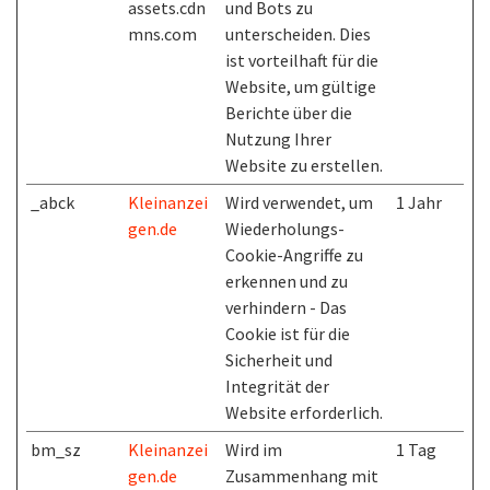
assets.cdn
und Bots zu
mns.com
unterscheiden. Dies
ist vorteilhaft für die
Website, um gültige
Berichte über die
Nutzung Ihrer
Website zu erstellen.
_abck
Kleinanzei
Wird verwendet, um
1 Jahr
gen.de
Wiederholungs-
Cookie-Angriffe zu
erkennen und zu
verhindern - Das
Cookie ist für die
Sicherheit und
Integrität der
Website erforderlich.
bm_sz
Kleinanzei
Wird im
1 Tag
gen.de
Zusammenhang mit