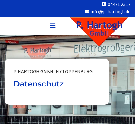
Zum Inhalt springen
04471 2517

info@p-hartogh.de

P. HARTOGH GMBH IN CLOPPENBURG
Datenschutz