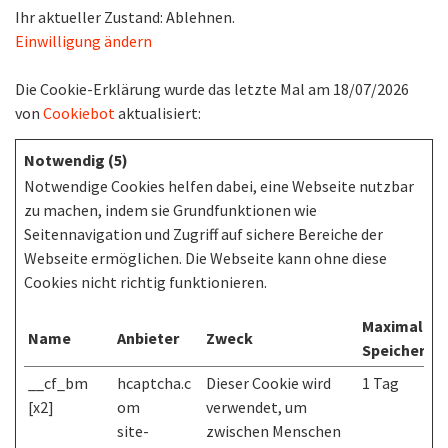
Ihr aktueller Zustand: Ablehnen.
Einwilligung ändern
Die Cookie-Erklärung wurde das letzte Mal am 18/07/2026
von
Cookiebot
aktualisiert:
Notwendig (5)
Notwendige Cookies helfen dabei, eine Webseite nutzbar
zu machen, indem sie Grundfunktionen wie
Seitennavigation und Zugriff auf sichere Bereiche der
Webseite ermöglichen. Die Webseite kann ohne diese
Cookies nicht richtig funktionieren.
Maximale
Name
Anbieter
Zweck
Speicherda
__cf_bm
hcaptcha.c
Dieser Cookie wird
1 Tag
[x2]
om
verwendet, um
site-
zwischen Menschen